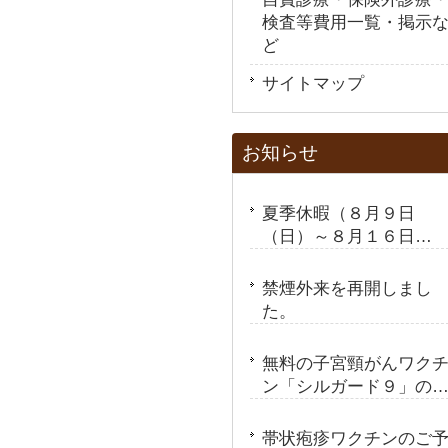
検査等費用一覧・掲示
ど
サイトマップ
お知らせ
夏季休暇（８月９日
（日）～８月１６日
（日））のお知らせ
禁煙外来を再開しまし
た。
無料の子宮頸がんワク
ン「シルガード９」の
期接種を実施しており
す。
帯状疱疹ワクチンのご