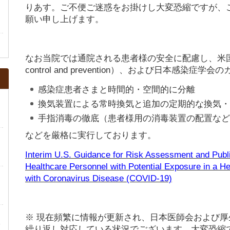
りあす。ご不便ご迷惑をお掛けし大変恐縮ですが、
な
願い申し上げます。
なお当院では通院される患者様の安全に配慮し、米国CDC（Ce
control and prevention）、および日本感染
感染症患者さまと時間的・空間的に分離
換気装置による常時換気と追加の定期的な換気・
手指消毒の徹底（患者様用の消毒装置の配置など
などを厳格に実行しております。
Interim U.S. Guidance for Risk Assessment and Pub
Healthcare Personnel with Potential Exposure in a Hea
with Coronavirus Disease (COVID-19)
チ
定
ま
※ 現在頻繁に情報が更新され、日本医師会および
予
繰り返し対応している状況でございます。大変恐縮